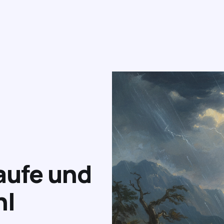
aufe und
hl