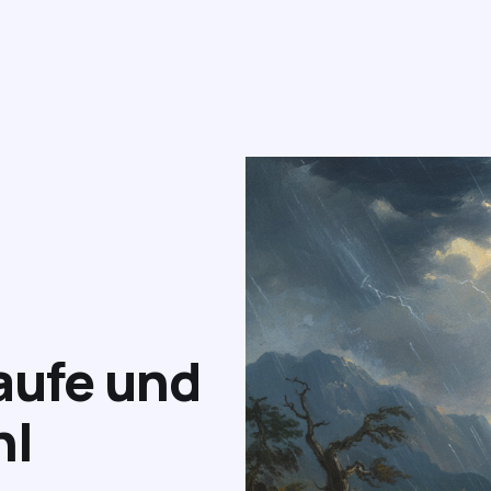
aufe und
hl